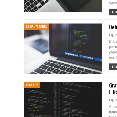
cabe
LEIA
Deb
COMPUTADORES
Equi
Debia
por 
giga
macO
LEIA
Gra
DESKTOP
E R
Equi
Grava
tran