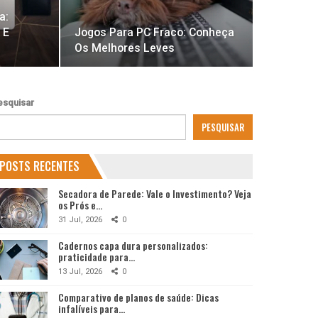
a:
 E
Jogos Para PC Fraco: Conheça
Os Melhores Leves
esquisar
PESQUISAR
POSTS RECENTES
Secadora de Parede: Vale o Investimento? Veja
os Prós e…
31 Jul, 2026
0
Cadernos capa dura personalizados:
praticidade para…
13 Jul, 2026
0
Comparativo de planos de saúde: Dicas
infalíveis para…