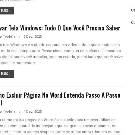
 MAIS...
Ce
Cu
var Tela Windows: Tudo O Que Você Precisa Saber
5 Dez, 2025
pe TechD+
ar tela Windows é o ato de capturar em vídeo tudo o que acontece no
tor do seu computador. Pense nisso como ter uma câmera filmando o
 digital onde você trabalha, joga ou estuda, permitindo que você salve
mpartilhe momentos…
 MAIS...
o Excluir Página No Word Entenda Passo A Passo
l
4 Dez, 2025
pe TechD+
r como excluir página no Word é a solução para remover folhas em
co ou com conteúdo indesejado que surgem em seus documentos.
 tarefa, embora pareça simples, pode se tornar um verdadeiro quebra-