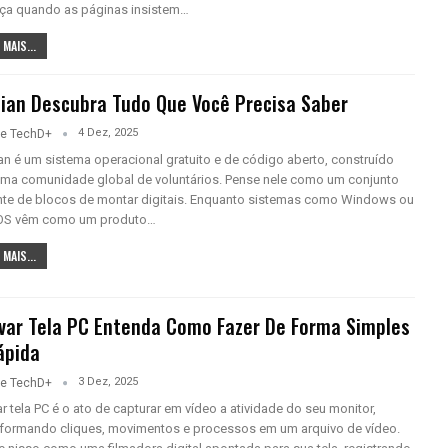
ça quando as páginas insistem…
 MAIS...
ian Descubra Tudo Que Você Precisa Saber
4 Dez, 2025
pe TechD+
n é um sistema operacional gratuito e de código aberto, construído
uma comunidade global de voluntários. Pense nele como um conjunto
nte de blocos de montar digitais. Enquanto sistemas como Windows ou
S vêm como um produto…
 MAIS...
var Tela PC Entenda Como Fazer De Forma Simples
ápida
3 Dez, 2025
pe TechD+
r tela PC é o ato de capturar em vídeo a atividade do seu monitor,
sformando cliques, movimentos e processos em um arquivo de vídeo.