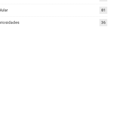
lular
81
riosidades
36