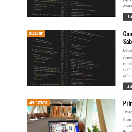
Pense
exat
LEIA
Com
DESKTOP
Sab
Equi
Grava
moni
estú
até 
LEIA
Pri
APLICATIVOS
Thiag
Com 
faze
Embo