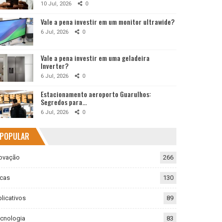
10 Jul, 2026
0
Vale a pena investir em um monitor ultrawide?
6 Jul, 2026
0
Vale a pena investir em uma geladeira
Inverter?
6 Jul, 2026
0
Estacionamento aeroporto Guarulhos:
Segredos para…
6 Jul, 2026
0
POPULAR
ovação
266
cas
130
licativos
89
cnologia
83