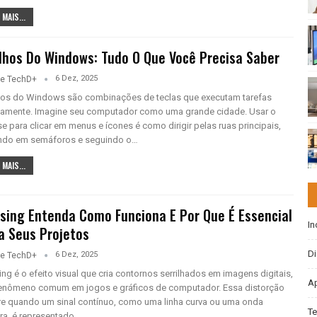
 MAIS...
lhos Do Windows: Tudo O Que Você Precisa Saber
6 Dez, 2025
pe TechD+
hos do Windows são combinações de teclas que executam tarefas
damente. Imagine seu computador como uma grande cidade. Usar o
 para clicar em menus e ícones é como dirigir pelas ruas principais,
ndo em semáforos e seguindo o…
 MAIS...
asing Entenda Como Funciona E Por Que É Essencial
In
a Seus Projetos
Di
6 Dez, 2025
pe TechD+
ing é o efeito visual que cria contornos serrilhados em imagens digitais,
Ap
enômeno comum em jogos e gráficos de computador. Essa distorção
re quando um sinal contínuo, como uma linha curva ou uma onda
Te
ra, é representado…