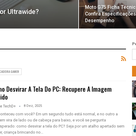
Moto G75 Ficha Técnic
or Ultrawide?
Confira Especificações
Desempenho
P
CADEIRA GAMER
o Desvirar A Tela Do PC: Recupere A Imagem
ido
8 Dez, 2025
pe TechD+
conteceu com você? Em um segundo tudo está normal, e no outro a
em vira de lado ou de cabeça para baixo, e você se pergunta
sperado: como desvirar a tela do PC? Seja por um atalho apertado sem
r, criança brincando no…