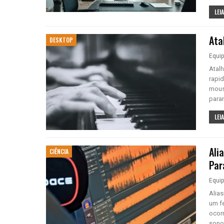
LEIA
Ata
DESKTOP
Equi
Atal
rapi
mouse
para
LEIA
Ali
CIÊNCIA
Par
Equi
Alias
um f
ocor
sono