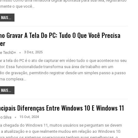
 nisso como uma filmadora digital apontada para sua tela, registrando
amente o que você…
 MAIS...
o Gravar A Tela Do PC: Tudo O Que Você Precisa
er
3 Dez, 2025
pe TechD+
r a tela do PC é o ato de capturar em vídeo tudo o que acontece no seu
tor. Essa funcionalidade transforma sua área de trabalho em um
dio de gravação, permitindo registrar desde um simples passo a passo
uma complexa…
 MAIS...
ncipais Diferenças Entre Windows 10 E Windows 11
15 Out, 2024
o Silva
a chegada do Windows 11, muitos usuários se perguntam se devem
r a atualização e o que realmente mudou em relação ao Windows 10.
ra ambos os sistemas operacionais tenham suas semelhanças, o