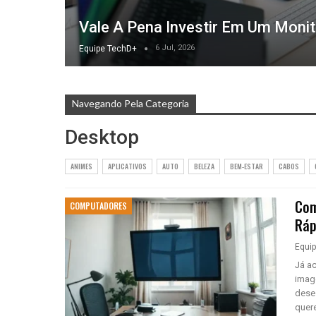
Vale A Pena Investir Em Um Monit
6 Jul, 2026
Equipe TechD+
Navegando Pela Categoria
Desktop
ANIMES
APLICATIVOS
AUTO
BELEZA
BEM-ESTAR
CABOS
Com
COMPUTADORES
Ráp
Equi
Já a
imag
dese
quere