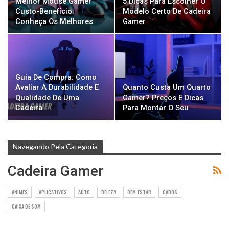
Melhor Mouse Gamer
5 Dicas Para Escolher O
Custo-Benefício:
Modelo Certo De Cadeira
Conheça Os Melhores
Gamer
Guia De Compra: Como
Avaliar A Durabilidade E
Quanto Custa Um Quarto
Qualidade De Uma
Gamer? Preços E Dicas
Cadeira…
Para Montar O Seu
Navegando Pela Categoria
Cadeira Gamer
ANIMES
APLICATIVOS
AUTO
BELEZA
BEM-ESTAR
CABOS
CAIXA DE SOM