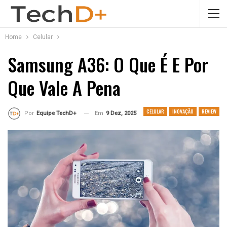
Home
Celular
Samsung A36: O Que É E Por
Que Vale A Pena
CELULAR
INOVAÇÃO
REVIEW
Em
9 Dez, 2025
Por
Equipe TechD+