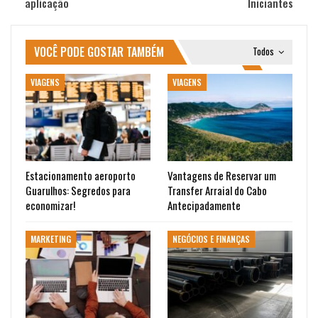
aplicação
Iniciantes
VOCÊ PODE GOSTAR TAMBÉM
Todos
VIAGENS
VIAGENS
Estacionamento aeroporto
Vantagens de Reservar um
Guarulhos: Segredos para
Transfer Arraial do Cabo
economizar!
Antecipadamente
MARKETING
NEGÓCIOS E FINANÇAS