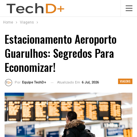
Home
Viagens
Estacionamento Aeroporto
Guarulhos: Segredos Para
Economizar!
VIAGENS
Atualizado Em
6 Jul, 2026
Por
Equipe TechD+