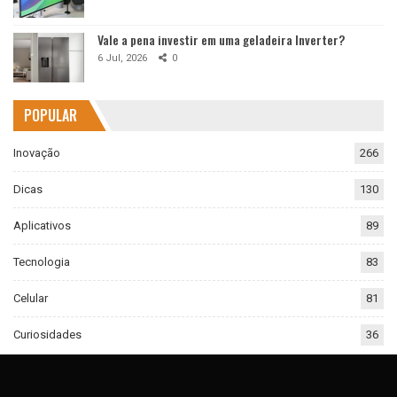
Vale a pena investir em uma geladeira Inverter?
6 Jul, 2026
0
POPULAR
Inovação
266
Dicas
130
Aplicativos
89
Tecnologia
83
Celular
81
Curiosidades
36