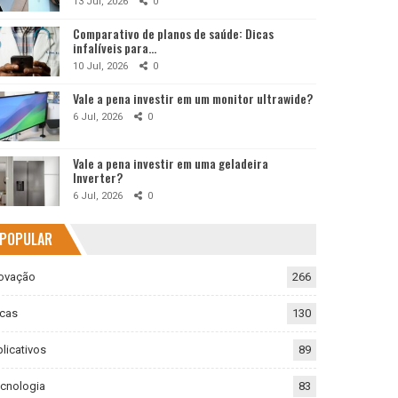
13 Jul, 2026
0
Comparativo de planos de saúde: Dicas
infalíveis para…
10 Jul, 2026
0
Vale a pena investir em um monitor ultrawide?
6 Jul, 2026
0
Vale a pena investir em uma geladeira
Inverter?
6 Jul, 2026
0
POPULAR
ovação
266
cas
130
licativos
89
cnologia
83