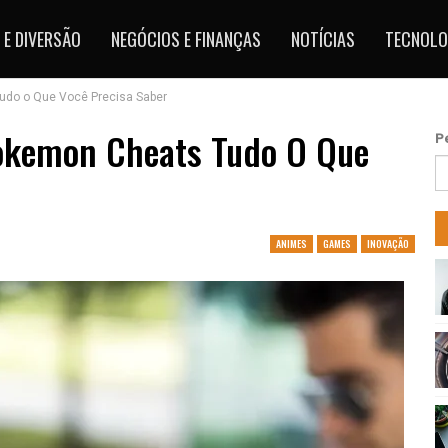
 E DIVERSÃO
NEGÓCIOS E FINANÇAS
NOTÍCIAS
TECNOLO
do o Que Você Precisa Saber
kemon Cheats Tudo O Que
P
ANIMES
GAMES
INOVAÇÃO