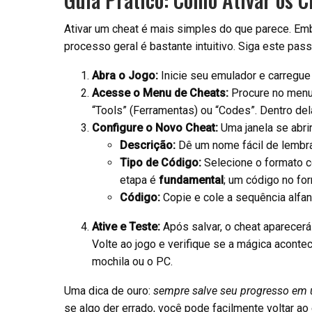
Ativar um cheat é mais simples do que parece. Emb
processo geral é bastante intuitivo. Siga este pas
Abra o Jogo:
Inicie seu emulador e carreg
Acesse o Menu de Cheats:
Procure no menu
“Tools” (Ferramentas) ou “Codes”. Dentro dela
Configure o Novo Cheat:
Uma janela se abri
Descrição:
Dê um nome fácil de lembrar
Tipo de Código:
Selecione o formato c
etapa é
fundamental
; um código no for
Código:
Copie e cole a sequência alfan
Ative e Teste:
Após salvar, o cheat aparecerá 
Volte ao jogo e verifique se a mágica acontec
mochila ou o PC.
Uma dica de ouro:
sempre salve seu progresso em u
se algo der errado, você pode facilmente voltar ao