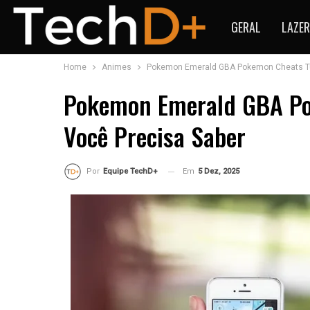
GERAL
LAZER
Home
Animes
Pokemon Emerald GBA Pokemon Cheats Tu
Pokemon Emerald GBA Po
Você Precisa Saber
Em
5 Dez, 2025
Por
Equipe TechD+