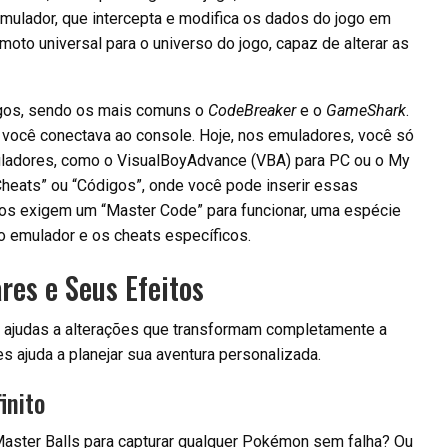
emulador, que intercepta e modifica os dados do jogo em
oto universal para o universo do jogo, capaz de alterar as
igos, sendo os mais comuns o
CodeBreaker
e o
GameShark
.
 você conectava ao console. Hoje, nos emuladores, você só
muladores, como o VisualBoyAdvance (VBA) para PC ou o My
Cheats” ou “Códigos”, onde você pode inserir essas
gos exigem um “Master Code” para funcionar, uma espécie
o emulador e os cheats específicos.
res e Seus Efeitos
s ajudas a alterações que transformam completamente a
s ajuda a planejar sua aventura personalizada.
inito
aster Balls para capturar qualquer Pokémon sem falha? Ou