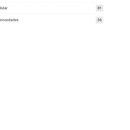
lular
81
riosidades
36