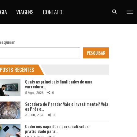
GIA
VIAGENS
CONTATO
esquisar
PESQUISAR
POSTS RECENTES
Quais as principais finalidades de uma
varredura…
5 Ago, 2026
0
Secadora de Parede: Vale o Investimento? Veja
os Prós e…
31 Jul, 2026
0
Cadernos capa dura personalizados:
praticidade para…