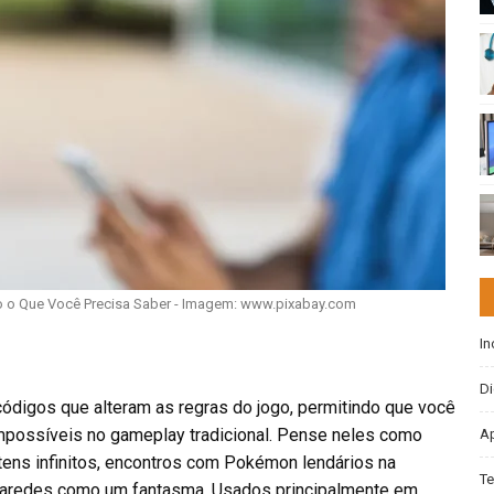
o Que Você Precisa Saber - Imagem: www.pixabay.com
In
Di
ódigos que alteram as regras do jogo, permitindo que você
mpossíveis no gameplay tradicional. Pense neles como
Ap
tens infinitos, encontros com Pokémon lendários na
Te
r paredes como um fantasma. Usados principalmente em