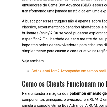
emuladores de Game Boy Advance (GBA), esses có
transformando uma jornada nostálgica em uma expe
A busca por esses truques não é apenas sobre faci
clássico, experimentando cenários hipotéticos: e
brilhantes (shiny)? Ou se você pudesse explorar 
específico? É a liberdade de ser o mestre do seu 
impostas pelos desenvolvedores para criar uma div
simplesmente para causar o caos criativo na regiã
Veja também:
Sefaz está fora? Acompanhe em tempo real!
Como os Cheats Funcionam no
Para entender a mágica dos
pokemon emerald gb
componentes principais: o
emulador
e a
ROM
. O e
simula o console Game Boy Advance. A ROM, por sua 