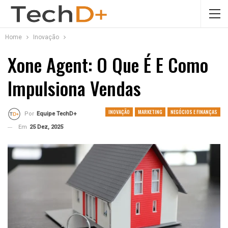
Home
Inovação
Xone Agent: O Que É E Como
Impulsiona Vendas
INOVAÇÃO
MARKETING
NEGÓCIOS E FINANÇAS
Por
Equipe TechD+
Em
25 Dez, 2025