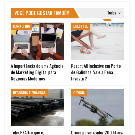
VOCÊ PODE GOSTAR TAMBÉM
Todos
MARKETING
LIFESTYLE
A Importância de uma Agência
Resort All Inclusive em Porto
de Marketing Digital para
de Galinhas: Vale a Pena
Negócios Modernos
Investir?
NEGÓCIOS E FINANÇAS
CIÊNCIA
Tubo PEAD: o que é,
Drone pulverizador 200 litros: