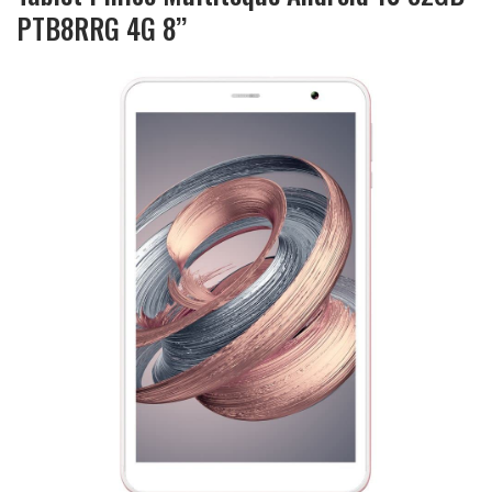
PTB8RRG 4G 8’’