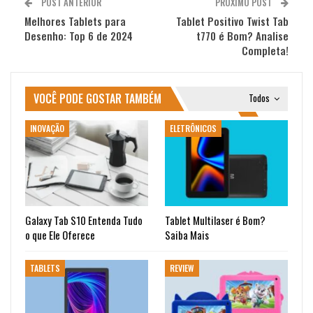
POST ANTERIOR
PRÓXIMO POST
Melhores Tablets para
Tablet Positivo Twist Tab
Desenho: Top 6 de 2024
t770 é Bom? Analise
Completa!
VOCÊ PODE GOSTAR TAMBÉM
Todos
INOVAÇÃO
ELETRÔNICOS
Galaxy Tab S10 Entenda Tudo
Tablet Multilaser é Bom?
o que Ele Oferece
Saiba Mais
TABLETS
REVIEW