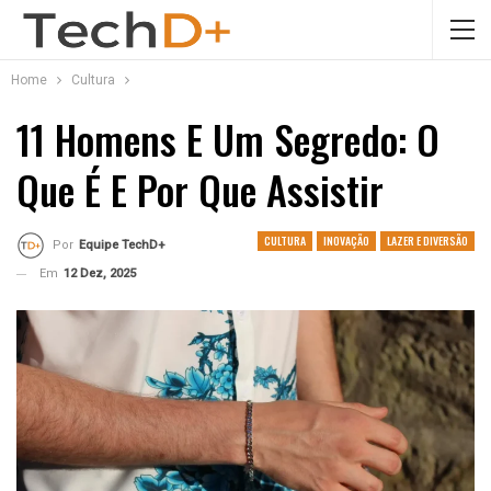
Home
Cultura
11 Homens E Um Segredo: O
Que É E Por Que Assistir
CULTURA
INOVAÇÃO
LAZER E DIVERSÃO
Por
Equipe TechD+
Em
12 Dez, 2025