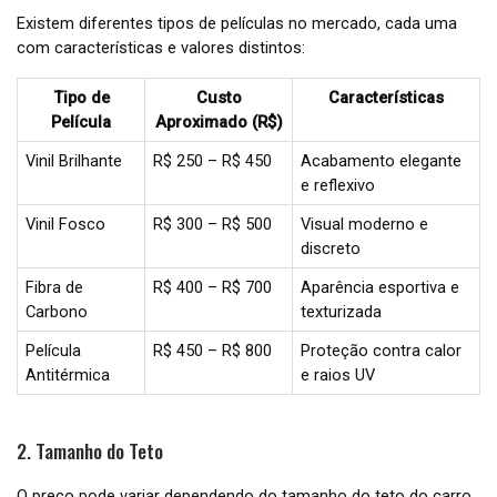
Existem diferentes tipos de películas no mercado, cada uma
com características e valores distintos:
Tipo de
Custo
Características
Película
Aproximado (R$)
Vinil Brilhante
R$ 250 – R$ 450
Acabamento elegante
e reflexivo
Vinil Fosco
R$ 300 – R$ 500
Visual moderno e
discreto
Fibra de
R$ 400 – R$ 700
Aparência esportiva e
Carbono
texturizada
Película
R$ 450 – R$ 800
Proteção contra calor
Antitérmica
e raios UV
2. Tamanho do Teto
O preço pode variar dependendo do tamanho do teto do carro.