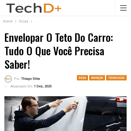
Home
Dicas
Envelopar O Teto Do Carro:
Tudo O Que Você Precisa
Saber!
DICAS
INOVAÇÃO
TECNOLOGIAS
Por
Thiago Silva
Atualizado Em
1 Dez, 2025