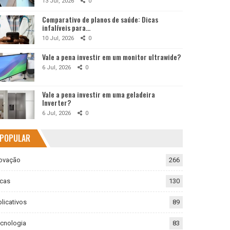
13 Jul, 2026
0
Comparativo de planos de saúde: Dicas
infalíveis para…
10 Jul, 2026
0
Vale a pena investir em um monitor ultrawide?
6 Jul, 2026
0
Vale a pena investir em uma geladeira
Inverter?
6 Jul, 2026
0
POPULAR
ovação
266
cas
130
licativos
89
cnologia
83