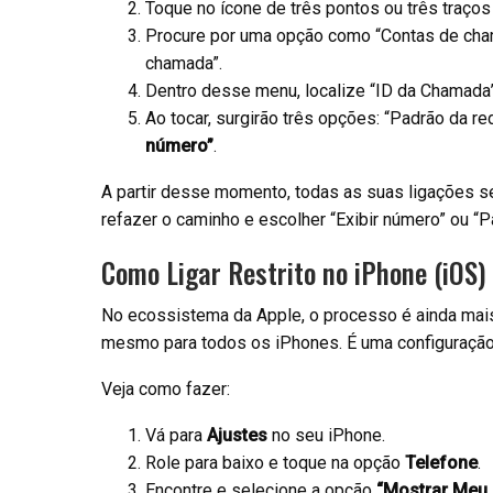
Toque no ícone de três pontos ou três traço
Procure por uma opção como “Contas de cha
chamada”.
Dentro desse menu, localize “ID da Chamada
Ao tocar, surgirão três opções: “Padrão da re
número”
.
A partir desse momento, todas as suas ligações ser
refazer o caminho e escolher “Exibir número” ou “P
Como Ligar Restrito no iPhone (iOS)
No ecossistema da Apple, o processo é ainda mais 
mesmo para todos os iPhones. É uma configuração
Veja como fazer:
Vá para
Ajustes
no seu iPhone.
Role para baixo e toque na opção
Telefone
.
Encontre e selecione a opção
“Mostrar Meu