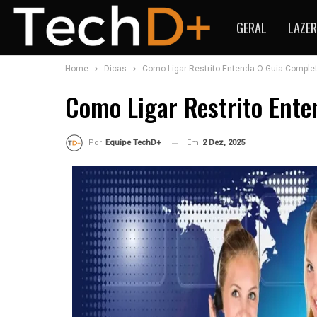
GERAL
LAZER
Home
Dicas
Como Ligar Restrito Entenda O Guia Comple
Como Ligar Restrito Ent
Em
2 Dez, 2025
Por
Equipe TechD+