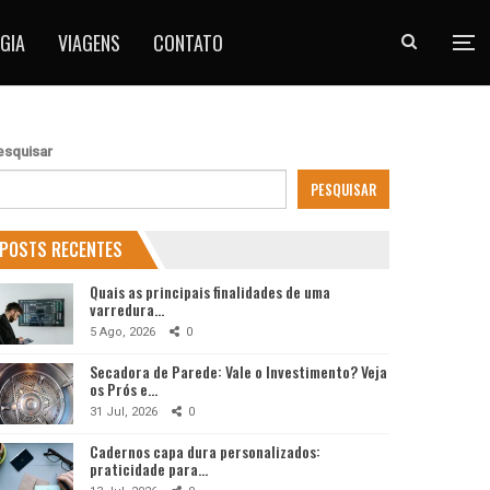
GIA
VIAGENS
CONTATO
esquisar
PESQUISAR
POSTS RECENTES
Quais as principais finalidades de uma
varredura…
5 Ago, 2026
0
Secadora de Parede: Vale o Investimento? Veja
os Prós e…
31 Jul, 2026
0
Cadernos capa dura personalizados:
praticidade para…