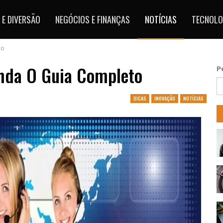
 E DIVERSÃO
NEGÓCIOS E FINANÇAS
NOTÍCIAS
TECNOLO
to
enda O Guia Completo
P
DICAS
INOVAÇÃO
NOTÍCIAS