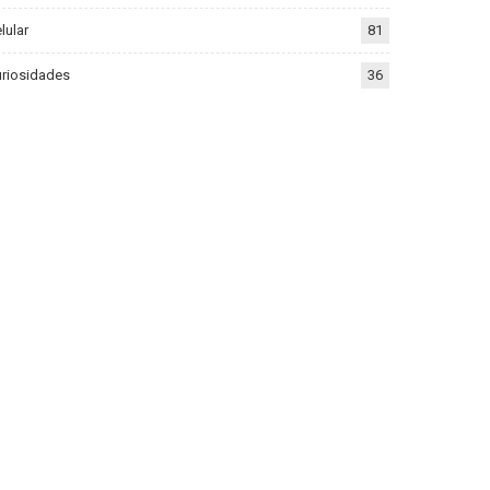
lular
81
riosidades
36