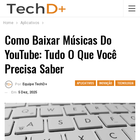
Home
Aplicativos
Como Baixar Músicas Do
YouTube: Tudo O Que Você
Precisa Saber
APLICATIVOS
INOVAÇÃO
TECNOLOGIA
Por
Equipe TechD+
Em
5 Dez, 2025