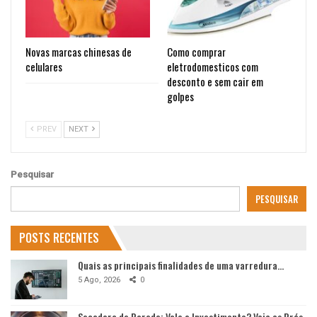
Novas marcas chinesas de
Como comprar
celulares
eletrodomesticos com
desconto e sem cair em
golpes
PREV
NEXT
Pesquisar
PESQUISAR
POSTS RECENTES
Quais as principais finalidades de uma varredura…
5 Ago, 2026
0
Secadora de Parede: Vale o Investimento? Veja os Prós