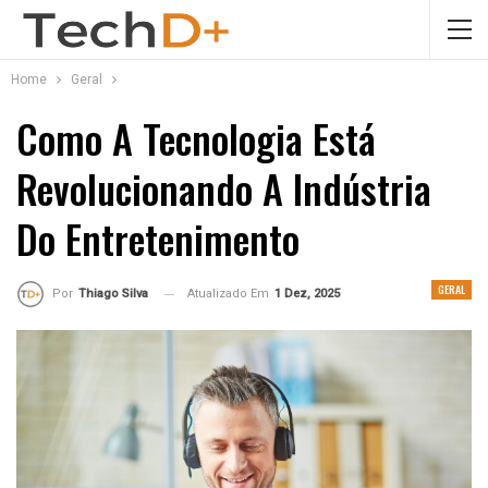
Home
Geral
Como A Tecnologia Está
Revolucionando A Indústria
Do Entretenimento
GERAL
Atualizado Em
1 Dez, 2025
Por
Thiago Silva