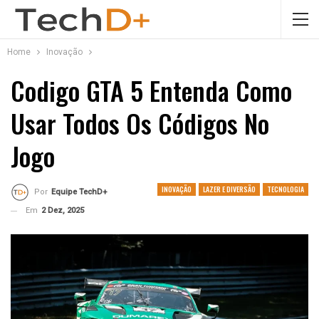
Home
Inovação
Codigo GTA 5 Entenda Como
Usar Todos Os Códigos No
Jogo
INOVAÇÃO
LAZER E DIVERSÃO
TECNOLOGIA
Por
Equipe TechD+
Em
2 Dez, 2025