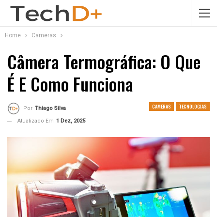
Home
Cameras
Câmera Termográfica: O Que
É E Como Funciona
CAMERAS
TECNOLOGIAS
Por
Thiago Silva
Atualizado Em
1 Dez, 2025