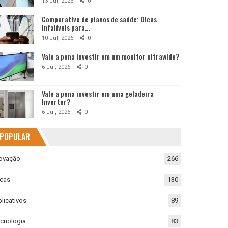
13 Jul, 2026
0
Comparativo de planos de saúde: Dicas
infalíveis para…
10 Jul, 2026
0
Vale a pena investir em um monitor ultrawide?
6 Jul, 2026
0
Vale a pena investir em uma geladeira
Inverter?
6 Jul, 2026
0
POPULAR
ovação
266
cas
130
licativos
89
cnologia
83