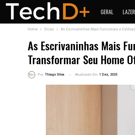
GERAL
LAZER
Home
Dicas
As Escrivaninhas Mais Funcionais e Estilos
As Escrivaninhas Mais Fun
Transformar Seu Home Of
Atualizado Em
1 Dez, 2025
Por
Thiago Silva