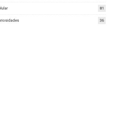
lular
81
riosidades
36