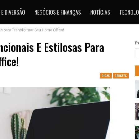
 E DIVERSÃO
NEGÓCIOS E FINANÇAS
NOTÍCIAS
TECNOLO
as para Transformar Seu Home Office!
cionais E Estilosas Para
P
fice!
DICAS
GADGETS