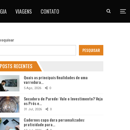
GIA
VIAGENS
CONTATO
esquisar
PESQUISAR
POSTS RECENTES
Quais as principais finalidades de uma
varredura…
5 Ago, 2026
0
Secadora de Parede: Vale o Investimento? Veja
os Prós e…
31 Jul, 2026
0
Cadernos capa dura personalizados:
praticidade para…